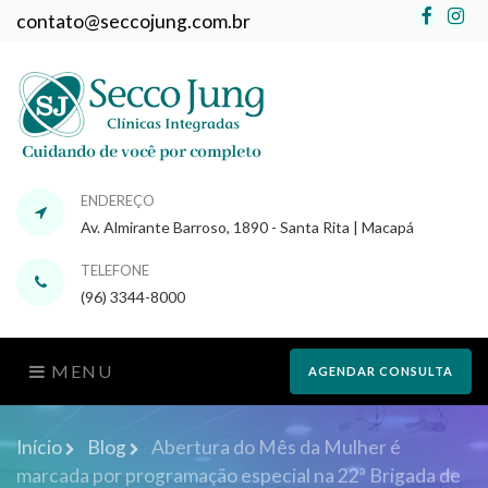
Faceb
In
contato@seccojung.com.br
ENDEREÇO
Av. Almirante Barroso, 1890 - Santa Rita | Macapá
TELEFONE
(96) 3344-8000
MENU
AGENDAR CONSULTA
Início
Blog
Abertura do Mês da Mulher é
marcada por programação especial na 22ª Brigada de