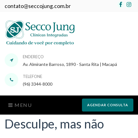
Faceb
In
contato@seccojung.com.br
ENDEREÇO
Av. Almirante Barroso, 1890 - Santa Rita | Macapá
TELEFONE
(96) 3344-8000
MENU
AGENDAR CONSULTA
Desculpe, mas não