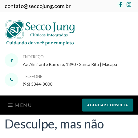
Faceb
In
contato@seccojung.com.br
ENDEREÇO
Av. Almirante Barroso, 1890 - Santa Rita | Macapá
TELEFONE
(96) 3344-8000
MENU
AGENDAR CONSULTA
Desculpe, mas não