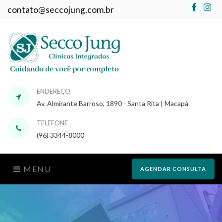
Faceb
In
contato@seccojung.com.br
ENDEREÇO
Av. Almirante Barroso, 1890 - Santa Rita | Macapá
TELEFONE
(96) 3344-8000
MENU
AGENDAR CONSULTA