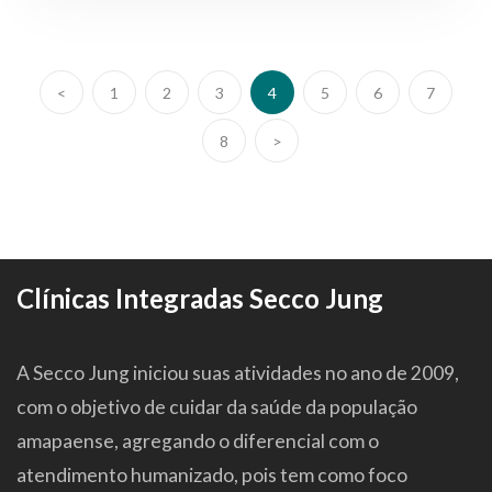
<
1
2
3
4
5
6
7
8
>
Clínicas Integradas Secco Jung
A Secco Jung iniciou suas atividades no ano de 2009,
com o objetivo de cuidar da saúde da população
amapaense, agregando o diferencial com o
atendimento humanizado, pois tem como foco