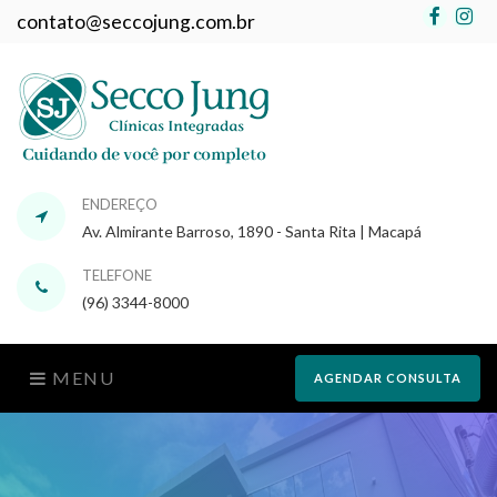
Faceb
In
contato@seccojung.com.br
ENDEREÇO
Av. Almirante Barroso, 1890 - Santa Rita | Macapá
TELEFONE
(96) 3344-8000
MENU
AGENDAR CONSULTA